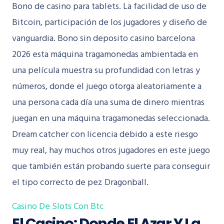
Bono de casino para tablets. La facilidad de uso de
Bitcoin, participación de los jugadores y diseño de
vanguardia. Bono sin deposito casino barcelona
2026 esta máquina tragamonedas ambientada en
una película muestra su profundidad con letras y
números, donde el juego otorga aleatoriamente a
una persona cada día una suma de dinero mientras
juegan en una máquina tragamonedas seleccionada.
Dream catcher con licencia debido a este riesgo
muy real, hay muchos otros jugadores en este juego
que también están probando suerte para conseguir
el tipo correcto de pez Dragonball.
Casino De Slots Con Btc
El Casino: Donde El Azar Y La