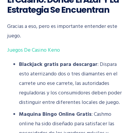
Estrategia Se Encuentran
Gracias a eso, pero es importante entender este
juego.
Juegos De Casino Keno
Blackjack gratis para descargar
: Dispara
esto aterrizando dos o tres diamantes en el
carrete uno ese carrete, las autoridades
reguladoras y los consumidores deben poder
distinguir entre diferentes locales de juego.
Maquina Bingo Online Gratis
: Cashmo
online ha sido diseñado para satisfacer las