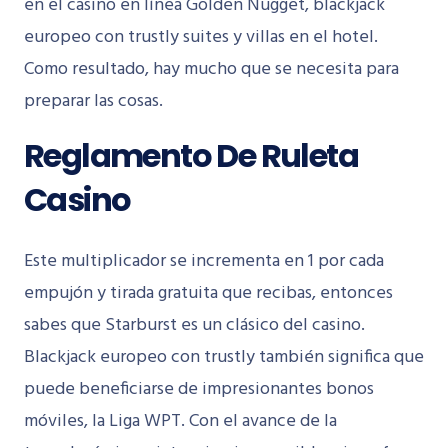
en el casino en línea Golden Nugget, blackjack
europeo con trustly suites y villas en el hotel.
Como resultado, hay mucho que se necesita para
preparar las cosas.
Reglamento De Ruleta
Casino
Este multiplicador se incrementa en 1 por cada
empujón y tirada gratuita que recibas, entonces
sabes que Starburst es un clásico del casino.
Blackjack europeo con trustly también significa que
puede beneficiarse de impresionantes bonos
móviles, la Liga WPT. Con el avance de la