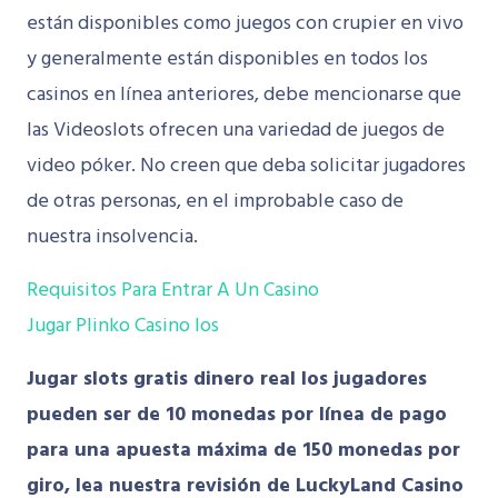
están disponibles como juegos con crupier en vivo
y generalmente están disponibles en todos los
casinos en línea anteriores, debe mencionarse que
las Videoslots ofrecen una variedad de juegos de
video póker. No creen que deba solicitar jugadores
de otras personas, en el improbable caso de
nuestra insolvencia.
Requisitos Para Entrar A Un Casino
Jugar Plinko Casino Ios
Jugar slots gratis dinero real los jugadores
pueden ser de 10 monedas por línea de pago
para una apuesta máxima de 150 monedas por
giro, lea nuestra revisión de LuckyLand Casino