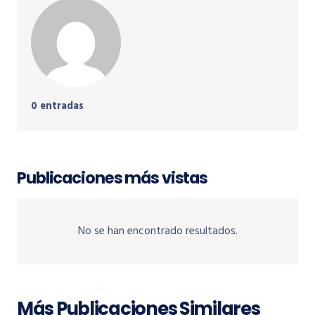
0 entradas
Publicaciones más vistas
No se han encontrado resultados.
Más Publicaciones Similares