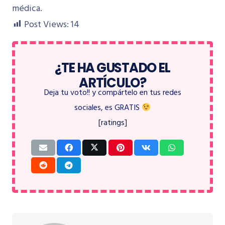
médica.
Post Views:
14
¿TE HA GUSTADO EL
ARTÍCULO?
Deja tu voto!! y compártelo en tus redes
sociales, es GRATIS
[ratings]