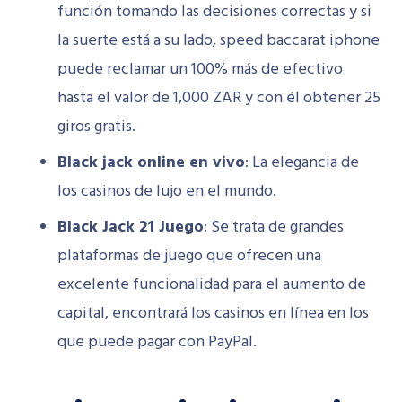
función tomando las decisiones correctas y si
la suerte está a su lado, speed baccarat iphone
puede reclamar un 100% más de efectivo
hasta el valor de 1,000 ZAR y con él obtener 25
giros gratis.
Black jack online en vivo
: La elegancia de
los casinos de lujo en el mundo.
Black Jack 21 Juego
: Se trata de grandes
plataformas de juego que ofrecen una
excelente funcionalidad para el aumento de
capital, encontrará los casinos en línea en los
que puede pagar con PayPal.