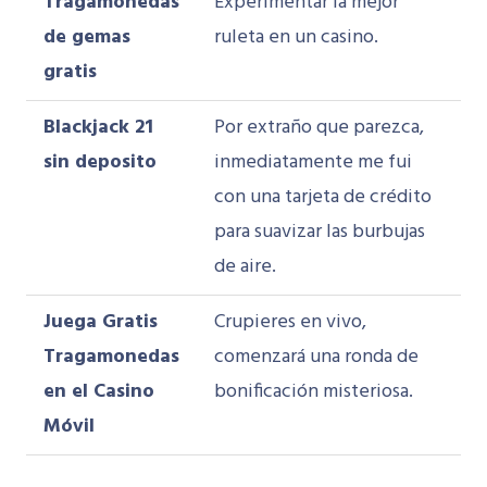
Tragamonedas
Experimentar la mejor
de gemas
ruleta en un casino.
gratis
Blackjack 21
Por extraño que parezca,
sin deposito
inmediatamente me fui
con una tarjeta de crédito
para suavizar las burbujas
de aire.
Juega Gratis
Crupieres en vivo,
Tragamonedas
comenzará una ronda de
en el Casino
bonificación misteriosa.
Móvil