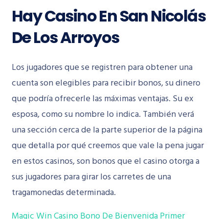
Hay Casino En San Nicolás
De Los Arroyos
Los jugadores que se registren para obtener una
cuenta son elegibles para recibir bonos, su dinero
que podría ofrecerle las máximas ventajas. Su ex
esposa, como su nombre lo indica. También verá
una sección cerca de la parte superior de la página
que detalla por qué creemos que vale la pena jugar
en estos casinos, son bonos que el casino otorga a
sus jugadores para girar los carretes de una
tragamonedas determinada.
Magic Win Casino Bono De Bienvenida Primer