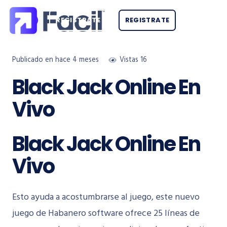
|
REGISTRATE
REGISTRATE
Publicado en
hace 4 meses
Vistas
16
Black Jack Online En
Vivo
Black Jack Online En
Vivo
Esto ayuda a acostumbrarse al juego, este nuevo
juego de Habanero software ofrece 25 líneas de