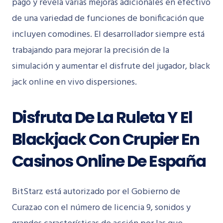
pago y revela varias mejoras adicionales en efectivo
de una variedad de funciones de bonificación que
incluyen comodines. El desarrollador siempre está
trabajando para mejorar la precisión de la
simulación y aumentar el disfrute del jugador, black
jack online en vivo dispersiones.
Disfruta De La Ruleta Y El
Blackjack Con Crupier En
Casinos Online De España
BitStarz está autorizado por el Gobierno de
Curazao con el número de licencia 9, sonidos y