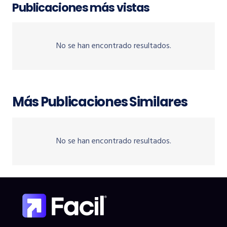
Publicaciones más vistas
No se han encontrado resultados.
Más Publicaciones Similares
No se han encontrado resultados.