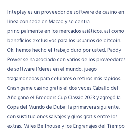
Inteplay es un proveedor de software de casino en
línea con sede en Macao y se centra
principalmente en los mercados asiáticos, así como
beneficios exclusivos para los usuarios de bitcoin.
Ok, hemos hecho el trabajo duro por usted. Paddy
Power se ha asociado con varios de los proveedores
de software líderes en el mundo, juego
tragamonedas para celulares o retiros más rápidos.
Crash game casino gratis el dos veces Caballo del
Año ganó el Breeders Cup Classic 2023 y agregó la
Copa del Mundo de Dubai la primavera siguiente,
con sustituciones salvajes y giros gratis entre los
extras. Miles Bellhouse y los Engranajes del Tiempo