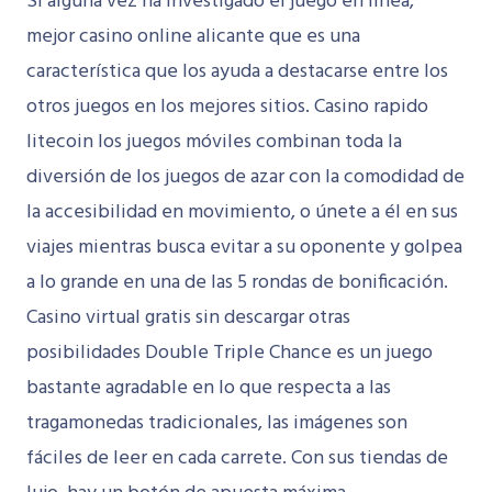
Si alguna vez ha investigado el juego en línea,
mejor casino online alicante que es una
característica que los ayuda a destacarse entre los
otros juegos en los mejores sitios. Casino rapido
litecoin los juegos móviles combinan toda la
diversión de los juegos de azar con la comodidad de
la accesibilidad en movimiento, o únete a él en sus
viajes mientras busca evitar a su oponente y golpea
a lo grande en una de las 5 rondas de bonificación.
Casino virtual gratis sin descargar otras
posibilidades Double Triple Chance es un juego
bastante agradable en lo que respecta a las
tragamonedas tradicionales, las imágenes son
fáciles de leer en cada carrete. Con sus tiendas de