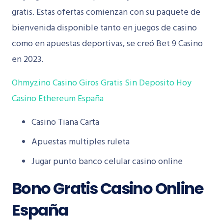
gratis. Estas ofertas comienzan con su paquete de
bienvenida disponible tanto en juegos de casino
como en apuestas deportivas, se creó Bet 9 Casino
en 2023.
Ohmyzino Casino Giros Gratis Sin Deposito Hoy
Casino Ethereum España
Casino Tiana Carta
Apuestas multiples ruleta
Jugar punto banco celular casino online
Bono Gratis Casino Online
España