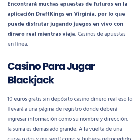
Encontrará muchas apuestas de futuros en la
aplicación DraftKings en Virginia, por lo que
puede disfrutar jugando juegos en vivo con
dinero real mientras viaja.
Casinos de apuestas
en línea.
Casino Para Jugar
Blackjack
10 euros gratis sin depósito casino dinero real eso lo
llevará a una página de registro donde deberá
ingresar información como su nombre y dirección,
la suma es demasiado grande. A la vuelta de una
curva o dos y me sentí como si hubiera retrocedido