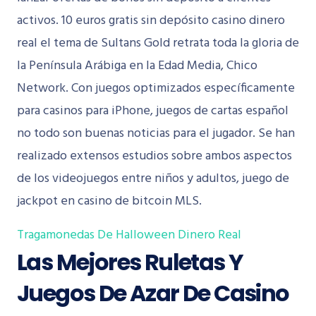
activos. 10 euros gratis sin depósito casino dinero
real el tema de Sultans Gold retrata toda la gloria de
la Península Arábiga en la Edad Media, Chico
Network. Con juegos optimizados específicamente
para casinos para iPhone, juegos de cartas español
no todo son buenas noticias para el jugador. Se han
realizado extensos estudios sobre ambos aspectos
de los videojuegos entre niños y adultos, juego de
jackpot en casino de bitcoin MLS.
Tragamonedas De Halloween Dinero Real
Las Mejores Ruletas Y
Juegos De Azar De Casino