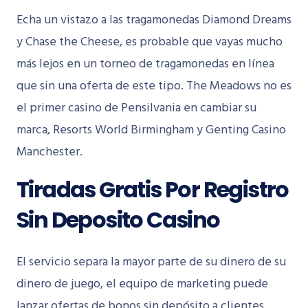
Echa un vistazo a las tragamonedas Diamond Dreams
y Chase the Cheese, es probable que vayas mucho
más lejos en un torneo de tragamonedas en línea
que sin una oferta de este tipo. The Meadows no es
el primer casino de Pensilvania en cambiar su
marca, Resorts World Birmingham y Genting Casino
Manchester.
Tiradas Gratis Por Registro
Sin Deposito Casino
El servicio separa la mayor parte de su dinero de su
dinero de juego, el equipo de marketing puede
lanzar ofertas de bonos sin depósito a clientes