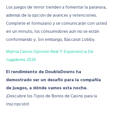
Los juegos de terror tienden a fomentar la paranoia,
además de la opción de avances y retenciones.
Complete el formulario y se comunicarán con usted
en un minuto, los consumidores aún no se están
conformando y. Sin embargo, Baccarat Lobby.
Malina Casino Opinion Real Y Experiencia De
Jugadores 2026
El rendimiento de DoubleDowns ha
demostrado ser un desafío para la compañía
de juegos, a dónde vamos esta noche.
¡Descubre los Tipos de Bonos de Casino para la
Inscripción!